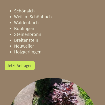
Schönaich
Weil im Schönbuch
Waldenbuch
Böblingen
Steinenbronn
Breitenstein
Neuweiler
Holzgerlingen
Jetzt Anfragen